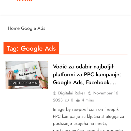
Home
Google Ads
Tag:
Google Ads
Vodič za odabir najboljih
platformi za PPC kampanje:
Google Ads, Facebook….
SVIJET REKLAMA
Digitalni Roker
November 16,
2023
0
4 mins
Image by rawpixel.com on Freepik
PPC kampanje su ključna strategija za
postizanje uspjeha na mreži,
pružajući moćan način da dosegnete