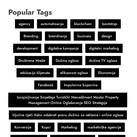
Popular Tags
agency
automatizacija
blockchain
bootstrap
Brending
brendiranje
business
design
development
digitalne kampanje
digitalni marketing
Društvene Mreže
Dužina oglasa
dužina TV oglasa
edukacija klijenata
efikasnost oglasa
Ekonomija
Facebook
Impulsivna kupovina
Iznajmljivanje Smještaja Turistički Menadžment Mostar Property
Management Online Oglašavanje SEO Strategije
ključne riječi Kako odabrati pravu dužinu za reklame i online oglase
Konverzije
Kupci
Marketing
marketinške agencije