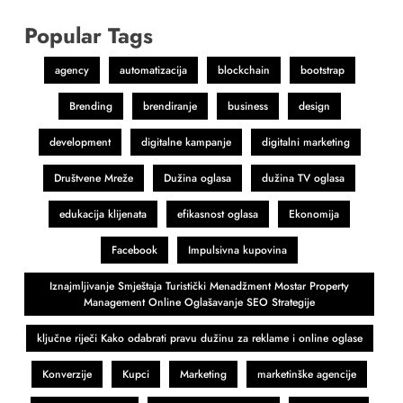
Popular Tags
agency
automatizacija
blockchain
bootstrap
Brending
brendiranje
business
design
development
digitalne kampanje
digitalni marketing
Društvene Mreže
Dužina oglasa
dužina TV oglasa
edukacija klijenata
efikasnost oglasa
Ekonomija
Facebook
Impulsivna kupovina
Iznajmljivanje Smještaja Turistički Menadžment Mostar Property
Management Online Oglašavanje SEO Strategije
ključne riječi Kako odabrati pravu dužinu za reklame i online oglase
Konverzije
Kupci
Marketing
marketinške agencije