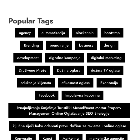
Popular Tags
agency
automatizacija
blockchain
bootstrap
Brending
brendiranje
business
design
development
digitalne kampanje
digitalni marketing
Društvene Mreže
Dužina oglasa
dužina TV oglasa
edukacija klijenata
efikasnost oglasa
Ekonomija
Facebook
Impulsivna kupovina
Iznajmljivanje Smještaja Turistički Menadžment Mostar Property
Management Online Oglašavanje SEO Strategije
ključne riječi Kako odabrati pravu dužinu za reklame i online oglase
Konverzije
Kupci
Marketing
marketinške agencije