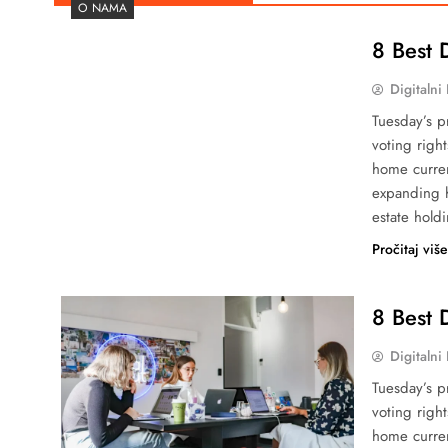
O NAMA
8 Best 
Digitalni
Tuesday’s pr
voting righ
home curren
expanding h
estate hold
Pročitaj viš
8 Best 
Digitalni
Tuesday’s pr
voting righ
home curren