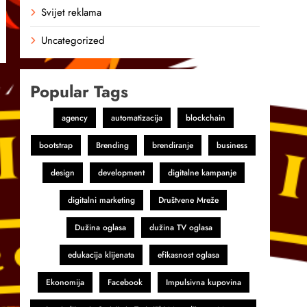
Svijet reklama
Uncategorized
Popular Tags
agency
automatizacija
blockchain
bootstrap
Brending
brendiranje
business
design
development
digitalne kampanje
digitalni marketing
Društvene Mreže
Dužina oglasa
dužina TV oglasa
edukacija klijenata
efikasnost oglasa
Ekonomija
Facebook
Impulsivna kupovina