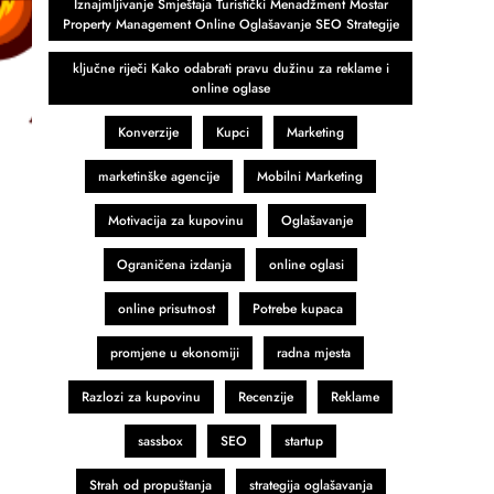
Iznajmljivanje Smještaja Turistički Menadžment Mostar
Property Management Online Oglašavanje SEO Strategije
ključne riječi Kako odabrati pravu dužinu za reklame i
online oglase
Konverzije
Kupci
Marketing
marketinške agencije
Mobilni Marketing
Motivacija za kupovinu
Oglašavanje
Ograničena izdanja
online oglasi
online prisutnost
Potrebe kupaca
promjene u ekonomiji
radna mjesta
Razlozi za kupovinu
Recenzije
Reklame
sassbox
SEO
startup
Strah od propuštanja
strategija oglašavanja