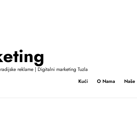
keting
radijske reklame | Digitalni marketing Tuzla
Kući
O Nama
Naše