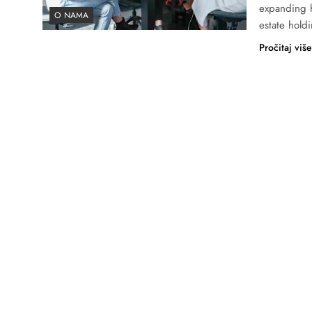
expanding h
O NAMA
estate hold
Pročitaj viš