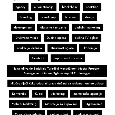
agency
automatizacija
blockchain
bootstrap
Brending
brendiranje
business
design
development
digitalne kampanje
digitalni marketing
Društvene Mreže
Dužina oglasa
dužina TV oglasa
edukacija klijenata
efikasnost oglasa
Ekonomija
Facebook
Impulsivna kupovina
Iznajmljivanje Smještaja Turistički Menadžment Mostar Property
Management Online Oglašavanje SEO Strategije
ključne riječi Kako odabrati pravu dužinu za reklame i online oglase
Konverzije
Kupci
Marketing
marketinške agencije
Mobilni Marketing
Motivacija za kupovinu
Oglašavanje
Ograničena izdanja
online oglasi
online prisutnost