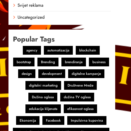
Svijet reklama
Uncategorized
Popular Tags
agency
automatizacija
blockchain
bootstrap
Brending
brendiranje
business
design
development
digitalne kampanje
digitalni marketing
Društvene Mreže
Dužina oglasa
dužina TV oglasa
edukacija klijenata
efikasnost oglasa
Ekonomija
Facebook
Impulsivna kupovina