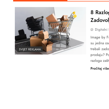
8 Razlo
Zadovolj
Digitalni
Image by Fr
su jedna os
trebali zad
SVIJET REKLAMA
prodaju? Po
razloga za
Pročitaj viš