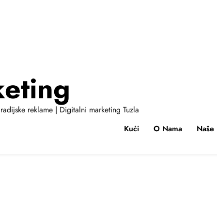
keting
radijske reklame | Digitalni marketing Tuzla
Kući
O Nama
Naše