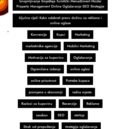
Iznajmljivanje Smještaja Turistički Menadžment Mostar
Property Management Online Oglašavanje SEO Strategije
ključne riječi Kako odabrati pravu dužinu za reklame i
online oglase
Konverzije
Kupci
Marketing
marketinške agencije
Mobilni Marketing
Motivacija za kupovinu
Oglašavanje
Ograničena izdanja
online oglasi
online prisutnost
Potrebe kupaca
promjene u ekonomiji
radna mjesta
Razlozi za kupovinu
Recenzije
Reklame
sassbox
SEO
startup
Strah od propuštanja
strategija oglašavanja