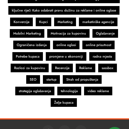
ključne riječi Kako odabrati pravu dužinu za reklame i online oglase
Konverzije
Kupci
Marketing
marketinške agencije
Mobilni Marketing
Motivacija za kupovinu
Oglašavanje
Ograničena izdanja
online oglasi
online prisutnost
Potrebe kupaca
promjene u ekonomiji
radna mjesta
Razlozi za kupovinu
Recenzije
Reklame
sassbox
SEO
startup
Strah od propuštanja
strategija oglašavanja
tehnologija
video reklame
Želje kupaca