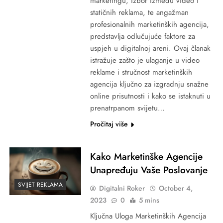
marketingu, izbor između video i
statičnih reklama, te angažman
profesionalnih marketinških agencija,
predstavlja odlučujuće faktore za
uspjeh u digitalnoj areni. Ovaj članak
istražuje zašto je ulaganje u video
reklame i stručnost marketinških
agencija ključno za izgradnju snažne
online prisutnosti i kako se istaknuti u
prenatrpanom svijetu…
Pročitaj više
Kako Marketinške Agencije
Unapređuju Vaše Poslovanje
SVIJET REKLAMA
Digitalni Roker
October 4,
2023
0
5 mins
Ključna Uloga Marketinških Agencija