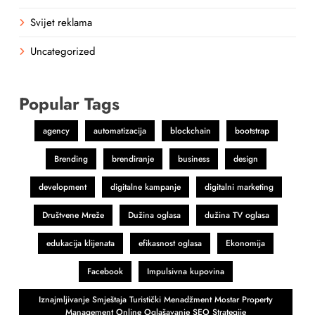
Svijet reklama
Uncategorized
Popular Tags
agency
automatizacija
blockchain
bootstrap
Brending
brendiranje
business
design
development
digitalne kampanje
digitalni marketing
Društvene Mreže
Dužina oglasa
dužina TV oglasa
edukacija klijenata
efikasnost oglasa
Ekonomija
Facebook
Impulsivna kupovina
Iznajmljivanje Smještaja Turistički Menadžment Mostar Property
Management Online Oglašavanje SEO Strategije