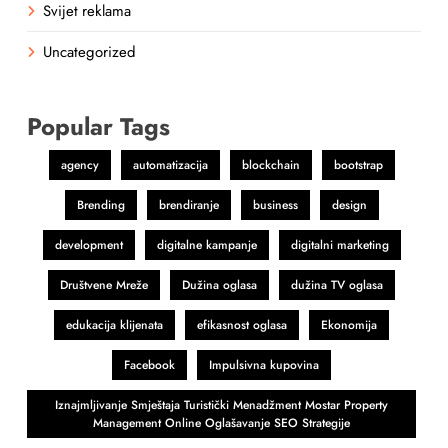
Svijet reklama
Uncategorized
Popular Tags
agency
automatizacija
blockchain
bootstrap
Brending
brendiranje
business
design
development
digitalne kampanje
digitalni marketing
Društvene Mreže
Dužina oglasa
dužina TV oglasa
edukacija klijenata
efikasnost oglasa
Ekonomija
Facebook
Impulsivna kupovina
Iznajmljivanje Smještaja Turistički Menadžment Mostar Property
Management Online Oglašavanje SEO Strategije