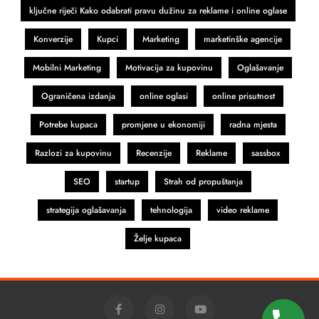
ključne riječi Kako odabrati pravu dužinu za reklame i online oglase
Konverzije
Kupci
Marketing
marketinške agencije
Mobilni Marketing
Motivacija za kupovinu
Oglašavanje
Ograničena izdanja
online oglasi
online prisutnost
Potrebe kupaca
promjene u ekonomiji
radna mjesta
Razlozi za kupovinu
Recenzije
Reklame
sassbox
SEO
startup
Strah od propuštanja
strategija oglašavanja
tehnologija
video reklame
Želje kupaca