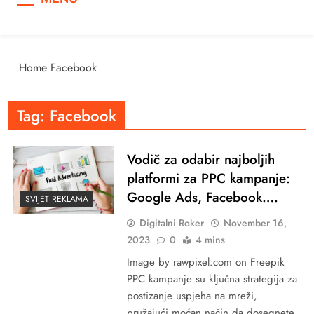
Home
Facebook
Tag:
Facebook
Vodič za odabir najboljih
platformi za PPC kampanje:
Google Ads, Facebook….
SVIJET REKLAMA
Digitalni Roker
November 16,
2023
0
4 mins
Image by rawpixel.com on Freepik
PPC kampanje su ključna strategija za
postizanje uspjeha na mreži,
pružajući moćan način da dosegnete