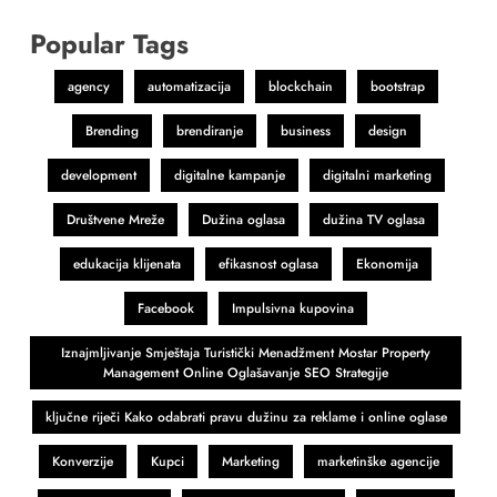
Popular Tags
agency
automatizacija
blockchain
bootstrap
Brending
brendiranje
business
design
development
digitalne kampanje
digitalni marketing
Društvene Mreže
Dužina oglasa
dužina TV oglasa
edukacija klijenata
efikasnost oglasa
Ekonomija
Facebook
Impulsivna kupovina
Iznajmljivanje Smještaja Turistički Menadžment Mostar Property
Management Online Oglašavanje SEO Strategije
ključne riječi Kako odabrati pravu dužinu za reklame i online oglase
Konverzije
Kupci
Marketing
marketinške agencije